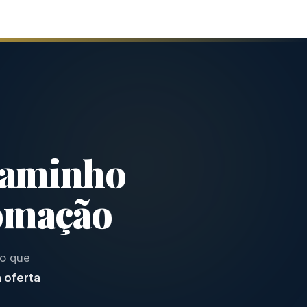
caminho
omação
do que
 oferta