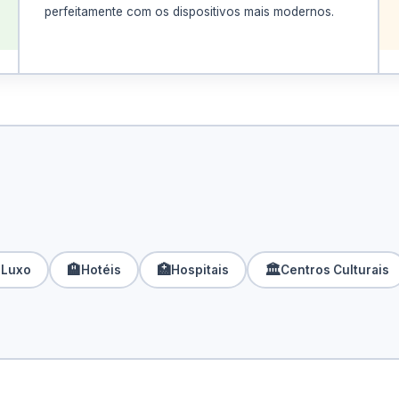
perfeitamente com os dispositivos mais modernos.
LONGEVIDADE
Retrocompatível.
Investimento protegido.
🏨
🏥
🏛️
 Luxo
Hotéis
Hospitais
Centros Culturais