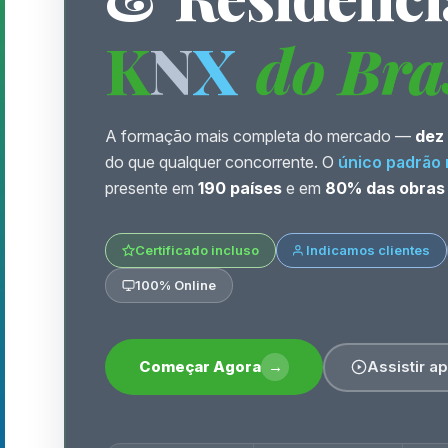
K
N
X
do Bra
A formação mais completa do mercado —
dez
do que qualquer concorrente. O
único padrão 
presente em
190 países
e em
80% das obras
Certificado incluso
Indicamos clientes
100% Online
Começar Agora
→
Assistir a