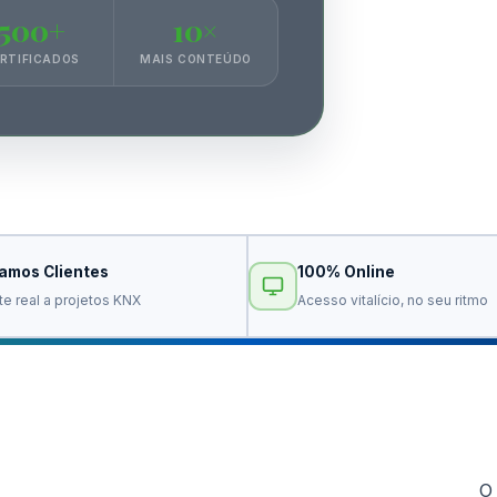
500+
10×
RTIFICADOS
MAIS CONTEÚDO
camos Clientes
100% Online
te real a projetos KNX
Acesso vitalício, no seu ritmo
O