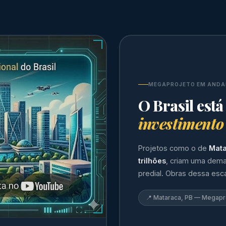
MEGAPROJETO EM AND
O Brasil está
investimento
Projetos como o de
Mata
trilhões
, criam uma dema
predial. Obras dessa esc
📍 Mataraca, PB — Megap