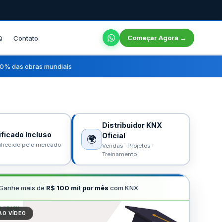
Começar Agora →
Q
Contato
 80% das obras mundiais
Distribuidor KNX
ificado Incluso
Oficial
🌍
hecido pelo mercado
Vendas · Projetos ·
Treinamento
Ganhe mais de
R$ 100 mil por mês
com KNX
AO VÍDEO