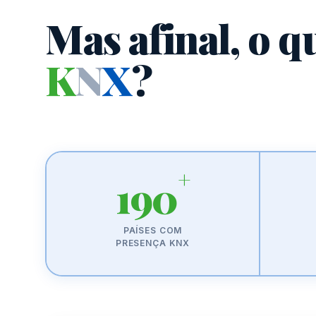
Mas afinal, o q
K
N
X
?
+
190
PAÍSES COM
PRESENÇA KNX