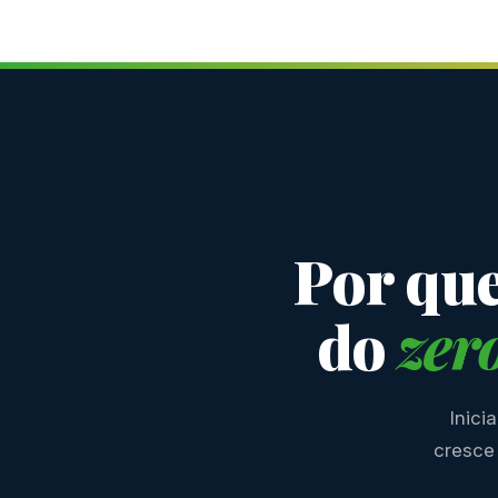
Por qu
do
zer
Inici
cresce