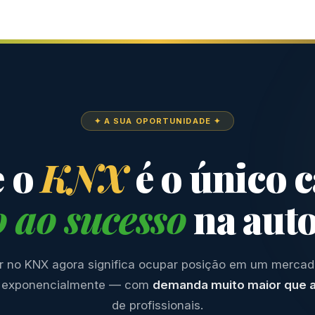
✦ A SUA OPORTUNIDADE ✦
e o
KNX
é o único 
o ao sucesso
na aut
ar no KNX agora significa ocupar posição em um merca
 exponencialmente — com
demanda muito maior que a
de profissionais.