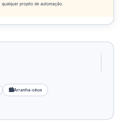
qualquer projeto de automação.
IOT
O hub central
de toda automação.
🏙️
Arranha-céus