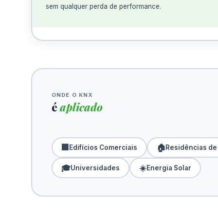
sem qualquer perda de performance.
ESCALA
Do apartamento
ao arranha-céu.
ONDE O KNX
é
aplicado
🏢
🏠
Edifícios Comerciais
Residências de
🎓
☀️
Universidades
Energia Solar