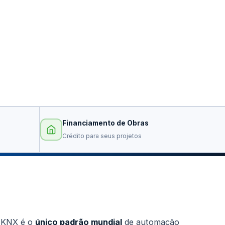
Financiamento de Obras
Crédito para seus projetos
 KNX é o
único padrão mundial
de automação