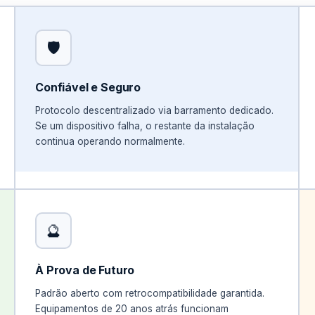
🛡️
Confiável e Seguro
Protocolo descentralizado via barramento dedicado.
Se um dispositivo falha, o restante da instalação
continua operando normalmente.
SEGURANÇA
🔮
Sistema descentralizado.
Sem ponto único de falha.
À Prova de Futuro
Padrão aberto com retrocompatibilidade garantida.
Equipamentos de 20 anos atrás funcionam