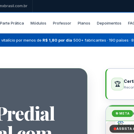
nxbrasil.com.br
Parte Prática
Módulos
Professor
Planos
Depoimentos
FA
·
vitalício por menos de
R$ 1,80 por dia
500+ fabricantes · 190 países ·
Cert
🏆
Recon
redial
🎯 META
al com
ASSISTA 