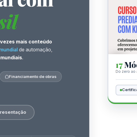
sil
 vezes mais conteúdo
mundial
de automação,
 mundiais
.
17
Mód
Do zero ao
Financiamento de obras
Certifi
presentação