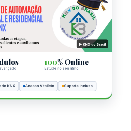
▶ KNX do Brasil
ulos
100
% Online
 avançado
Estude no seu ritmo
cado KNX
Acesso Vitalício
Suporte incluso