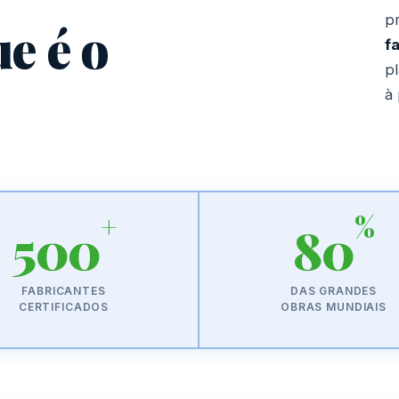
pr
ue é o
f
p
à 
+
%
500
80
FABRICANTES
DAS GRANDES
CERTIFICADOS
OBRAS MUNDIAIS