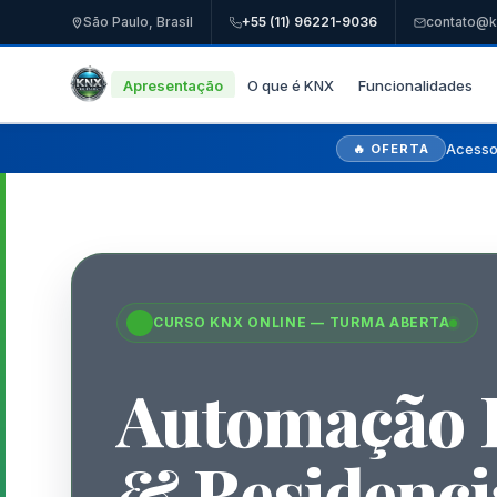
São Paulo, Brasil
+55 (11) 96221-9036
contato@k
Apresentação
O que é KNX
Funcionalidades
Acesso 
🔥 OFERTA
CURSO KNX ONLINE — TURMA ABERTA
Automação P
& Residenci